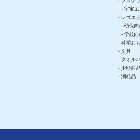
プログ
宇宙エ
レゴエ
幼保向
学校向
科学お
文具
タオル
少額商
消耗品