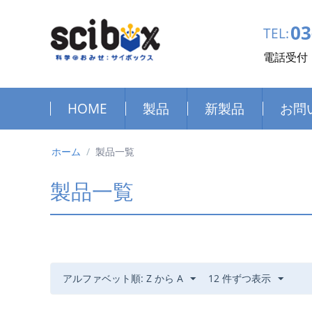
03
TEL:
電話受付：
HOME
製品
新製品
お問
ホーム
/
製品一覧
製品一覧
アルファベット順: Z から A
12 件ずつ表示