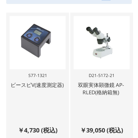
S77-1321
D21-5172-21
ビースピV(速度測定器)
双眼実体顕微鏡 AP-
RLED(格納箱無)
￥
4,730
(税込)
￥
39,050
(税込)