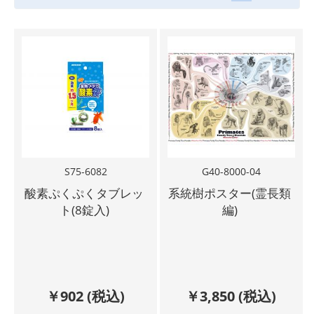
S75-6082
G40-8000-04
酸素ぷくぷくタブレッ
系統樹ポスター(霊長類
ト(8錠入)
編)
￥
902
(税込)
￥
3,850
(税込)