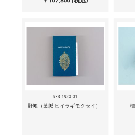
￥
107,800
(税込)
S78-1920-01
野帳（葉脈 ヒイラギモクセイ）
標