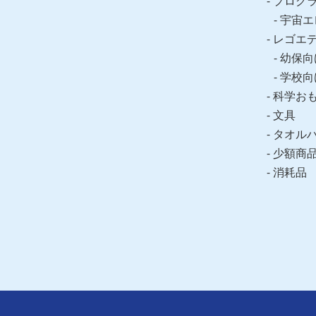
プログ
宇宙エ
レゴエ
幼保向
学校向
科学お
文具
タオル
少額商
消耗品