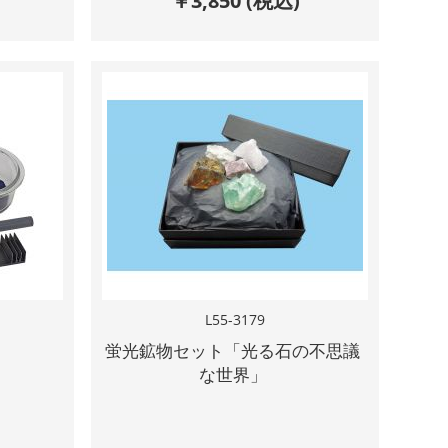
￥
3,850
(税込)
L55-3179
ト
蛍光鉱物セット「光る石の不思議
な世界」