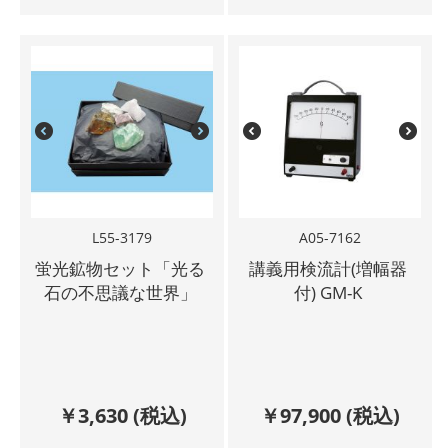
L55-3179
A05-7162
蛍光鉱物セット「光る
講義用検流計(増幅器
石の不思議な世界」
付) GM-K
￥
3,630
(税込)
￥
97,900
(税込)