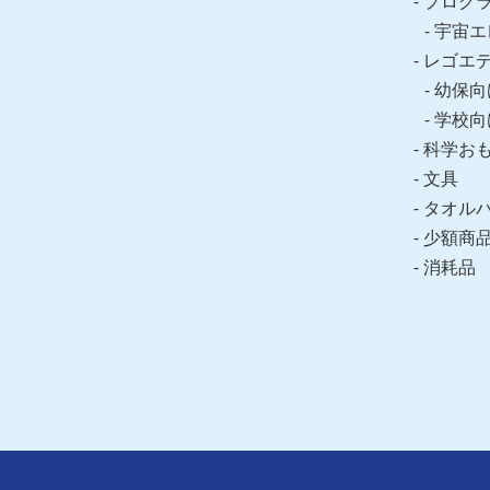
プログ
宇宙エ
レゴエ
幼保向
学校向
科学お
文具
タオル
少額商
消耗品