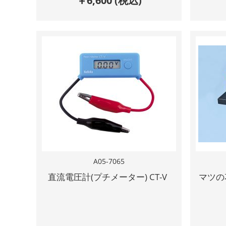
￥
6,600
(税込)
A05-7065
直流電圧計(プチメーター) CT-V
マツの花