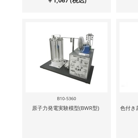
￥
1,067
(税込)
B10-5360
原子力発電実験模型(BWR型)
色付き