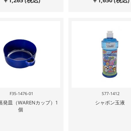
￥
1,265
(税込)
￥
1,650
(税込)
F35-1476-01
S77-1412
蒸発皿（WARENカップ）1
シャボン玉液
個