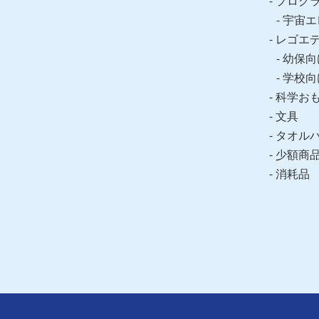
プログ
宇宙エ
レゴエ
幼保向
学校向
科学お
文具
タオル
少額商
消耗品