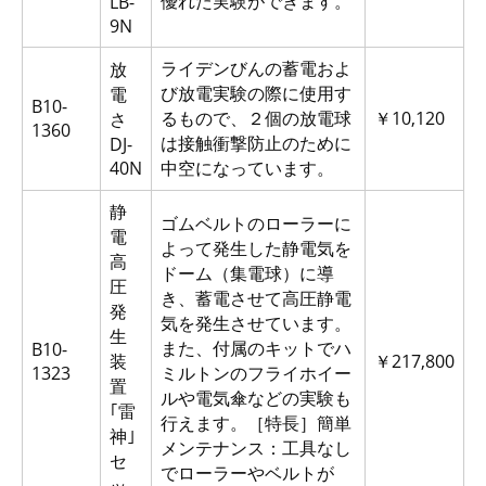
優れた実験ができます。
LB-
9N
ライデンびんの蓄電およ
放
び放電実験の際に使用す
電
B10-
るもので、２個の放電球
￥10,120
さ
1360
は接触衝撃防止のために
DJ-
40N
中空になっています。
静
ゴムベルトのローラーに
電
よって発生した静電気を
高
ドーム（集電球）に導
圧
き、蓄電させて高圧静電
発
気を発生させています。
生
また、付属のキットでハ
B10-
装
￥217,800
1323
ミルトンのフライホイー
置
ルや電気傘などの実験も
｢雷
行えます。［特長］簡単
神｣
メンテナンス：工具なし
セ
でローラーやベルトが