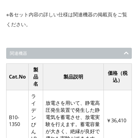
※各セット内容の詳しい仕様は関連機器の掲載頁をご覧
ください。
関連機器
製
価格（税
Cat.No
品
製品説明
込）
名
ラ
放電さを用いて、静電高
イ
圧発生装置で発生した静
デ
電気を蓄電させ、放電実
B10-
ン
￥36,410
1350
験を行えます。蓄電容量
び
が大きく、絶縁が良好で
ん