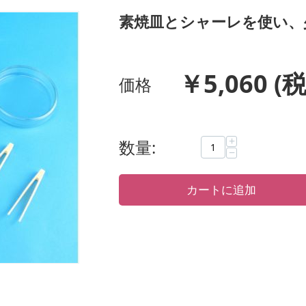
素焼皿とシャーレを使い、
￥
5,060
(税
価格
+
数量:
−
カートに追加