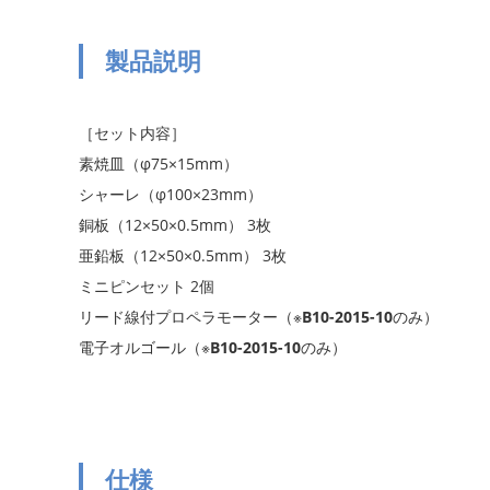
製品説明
［セット内容］
素焼皿（φ75×15mm）
シャーレ（φ100×23mm）
銅板（12×50×0.5mm） 3枚
亜鉛板（12×50×0.5mm） 3枚
ミニピンセット 2個
リード線付プロペラモーター（※
B10-2015-10
のみ）
電子オルゴール（※
B10-2015-10
のみ）
仕様