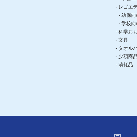
レゴエ
幼保向
学校向
科学お
文具
タオル
少額商
消耗品