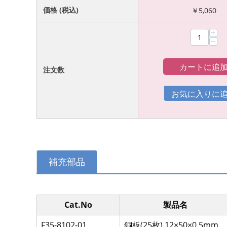
価格 (税込)
￥
5,060
+
−
カートに追
注文数
補充部品
Cat.No
製品名
F35-8102-01
銅板(25枚) 12×50×0.5mm