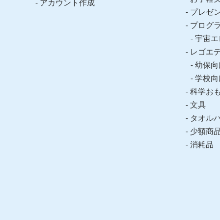
アカウント作成
プレゼ
プログ
宇宙エ
レゴエ
幼保向
学校向
科学お
文具
タオル
少額商
消耗品