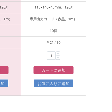
120g
115×140×43mm、120g
、1m）
専用出力コード（赤黒、1m）
10個
￥
21,450
+
−
加
カートに追加