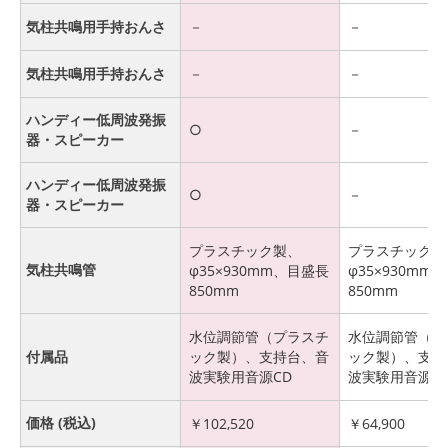
気柱共鳴用手持おんさ
－
－
気柱共鳴用手持おんさ
－
－
ハンディー低周波発振
○
－
器・スピーカー
ハンディー低周波発振
○
－
器・スピーカー
プラスチック製、
プラスチック製
気柱共鳴管
φ35×930mm、目盛長
φ35×930mm
850mm
850mm
水位調節管（プラスチ
水位調節管（プ
付属品
ック製）、支持台、音
ック製）、支持
波実験用音源CD
波実験用音源C
価格 (税込)
￥
102,520
￥
64,900