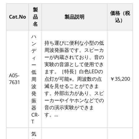
製
価格（税
Cat.No
品
製品説明
込）
名
ハ
持ち運びに便利な小型の低
ン
周波発振器です。スピーカ
デ
ーが内蔵されており、音の
ィ
実験の音源として使用でき
ー
ます。［特長］白色LEDの
低
A05-
点灯が可能※。周波数の点
￥35,200
周
7631
滅を見せることができま
波
す。外部出力があり、スピ
発
ーカーやイヤホンなどでの
振
音の演示実験ができま
器
す。...
CR-
T
気