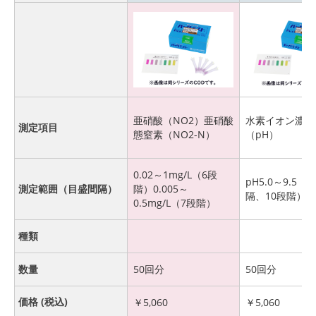
亜硝酸（NO2）亜硝酸
水素イオン濃度
測定項目
態窒素（NO2-N）
（pH）
0.02～1mg/L（6段
pH5.0～9.5（0
測定範囲（目盛間隔）
階）0.005～
隔、10段階）
0.5mg/L（7段階）
種類
数量
50回分
50回分
価格 (税込)
￥
5,060
￥
5,060