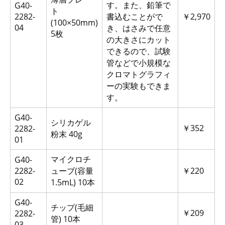
す。また、鉛筆で
G40-
ト
2282-
書込むことがで
￥2,970
(100×50mm)
04
き、はさみで任意
5枚
の大きさにカット
できるので、試験
管などで小規模な
クロマトグラフィ
ーの実験もできま
す。
G40-
シリカゲル
￥352
2282-
粉末 40g
01
マイクロチ
G40-
2282-
ューブ(容量
￥220
02
1.5mL) 10本
G40-
チップ(毛細
￥209
2282-
管) 10本
03