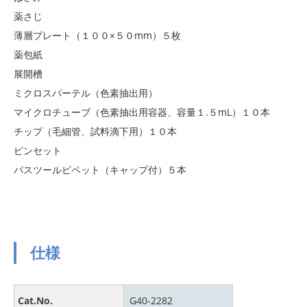
薬さじ
薄層プレート（１００×５０mm）５枚
薬包紙
展開槽
ミクロスパーテル（色素抽出用）
マイクロチューブ（色素抽出用容器、容量１.５mL）１０本
チップ（毛細管、試料滴下用）１０本
ピンセット
パスツールピペット（キャップ付）５本
仕様
Cat.No.
G40-2282