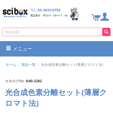
TEL:
03-3833-0758
電話受付：平日10：00〜17：00
メニュー
ホーム
/
製品一覧
/
光合成色素分離セット(薄層クロマト法)
カタログNo :
G40-2282
光合成色素分離セット(薄層ク
ロマト法)