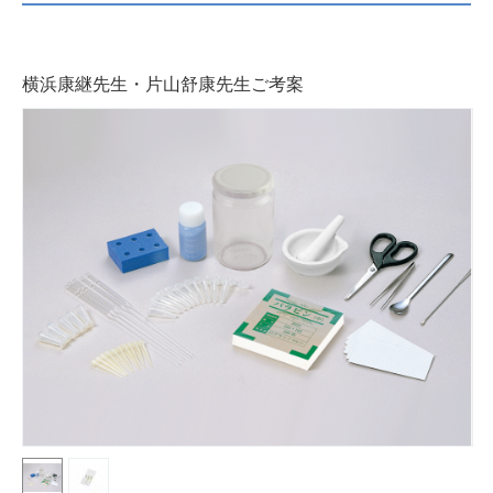
横浜康継先生・片山舒康先生ご考案