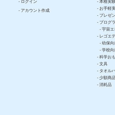
ログイン
本格実
お手軽
アカウント作成
プレゼ
プログ
宇宙エ
レゴエ
幼保向
学校向
科学お
文具
タオル
少額商
消耗品