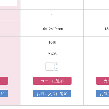
1
16×12×19mm
18
10個
￥
605
+
−
加
カートに追加
カ