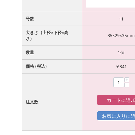
号数
11
大きさ（上径×下径×高
35×29×35mm
さ）
数量
1個
価格 (税込)
￥
341
+
−
カートに追
注文数