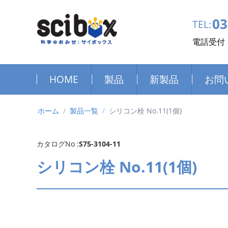
03
TEL:
電話受付：
HOME
製品
新製品
お問
ホーム
/
製品一覧
/
シリコン栓 No.11(1個)
カタログNo :
S75-3104-11
シリコン栓 No.11(1個)