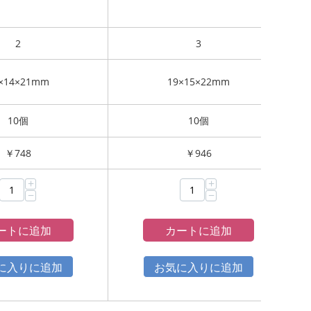
2
3
×14×21mm
19×15×22mm
10個
10個
￥
748
￥
946
+
+
−
−
ートに追加
カートに追加