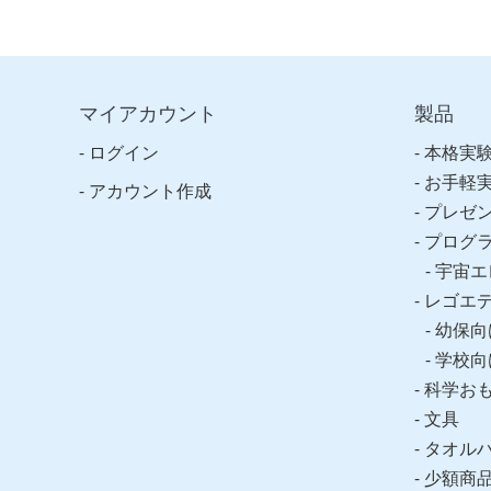
マイアカウント
製品
ログイン
本格実
お手軽
アカウント作成
プレゼ
プログ
宇宙エ
レゴエ
幼保向
学校向
科学お
文具
タオル
少額商