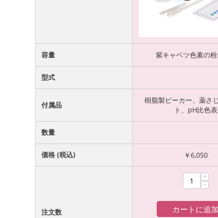
容量
紫キャベツ色素の粉末
型式
樹脂製ビーカー、薬さ
付属品
ト、pH比色表
数量
価格 (税込)
￥
6,050
+
−
カートに追
注文数