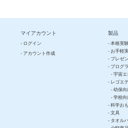
マイアカウント
製品
ログイン
本格実
お手軽
アカウント作成
プレゼ
プログ
宇宙エ
レゴエ
幼保向
学校向
科学お
文具
タオル