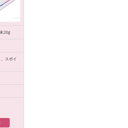
20g
じ、スポイ
加