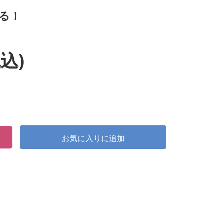
る！
込)