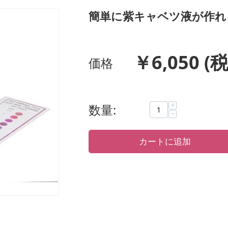
簡単に紫キャベツ液が作れ
￥
6,050
(税
価格
+
数量:
−
カートに追加