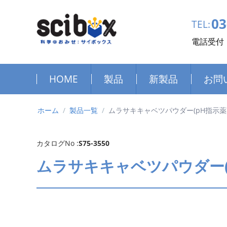
03
TEL:
電話受付：
HOME
製品
新製品
お問
ホーム
/
製品一覧
/
ムラサキキャベツパウダー(pH指示薬
カタログNo :
S75-3550
ムラサキキャベツパウダー(