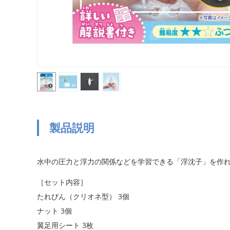
製品説明
水中の圧力と浮力の関係などを学習できる「浮沈子」を作
［セット内容］
たれびん（クリオネ型） 3個
ナット 3個
翼足用シート 3枚