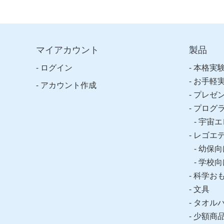
マイアカウント
製品
ログイン
本格実
お手軽
アカウント作成
プレゼ
プログ
宇宙エ
レゴエ
幼保向
学校向
科学お
文具
タオル
少額商