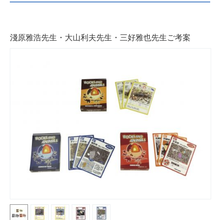
淺原雅浩先生・大山利夫先生・三好雅也先生ご考案