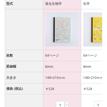
型式
進化生物学
化学
枚数
64ページ
64ページ
罫線幅
8mm
8mm
大きさ
148×210ｍｍ
148×210ｍｍ
価格 (税込)
￥
528
￥
528
+
+
−
−