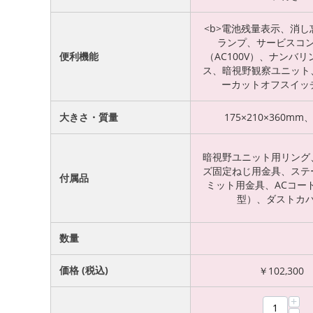
<b>電池残量表示、消し
ランプ、サービスコ
便利機能
（AC100V）、ナンバ
ス、暗視野観察ユニット
ーカットオフスイッチ
大きさ・質量
175×210×360mm、
暗視野ユニット用リング
ズ固定ねじ用金具、ステ
付属品
ミット用金具、ACコー
型）、ダストカ
数量
価格 (税込)
￥
102,300
+