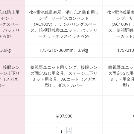
忘れ防止用
<b>電池残量表示、消し忘れ防止用ラ
<b>電池残量
ンセント
ンプ、サービスコンセント
ンプ、サ
リングスペー
（AC100V）、ナンバリングスペー
（AC100
、バッテリ
ス、暗視野観察ユニット、バッテリ
ス、暗視野観
</b>
ーカットオフスイッチ</b>
ーカット
3.9kg
175×210×360mm、3.9kg
175×21
、接眼レン
暗視野ユニット用リング、接眼レン
暗視野ユニッ
ージ上下リ
ズ固定ねじ用金具、ステージ上下リ
ズ固定ねじ用
ド（メガネ
ミット用金具、ACコード（メガネ
ミット用金具
バー
型）、ダストカバー
型）
￥
97,900
+