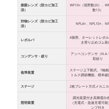
接眼レンズ（防カビ加工
WF10×（視野数20）、W
済）
数13）
対物レンズ（防カビ加工
NPL4×、NPL10×、NP
済）
4個用、ターレットレボ
レボルバ
き滑り止めゴム装
アッベコンデンサ（N.A.1
コンデンサ・絞り
彩絞り
ステージ上下動式、1軸
焦準装置
トルク調節機能、標本破
ステージ
2枚プレート方式メカニ
調光装置付き高輝度白色
照明装置
（充電式・急速充電可能
ンプ付き