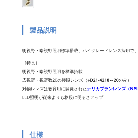
製品説明
明視野・暗視野照明標準搭載、ハイグレードレンズ採用で
［特長］
明視野・暗視野照明を標準搭載
広視野・視野数20の接眼レンズ（※
D21-4218～20
のみ）
対物レンズは教育用に開発された
ナリカプランレンズ（NP
LED照明が従来よりも格段に明るさアップ
仕様