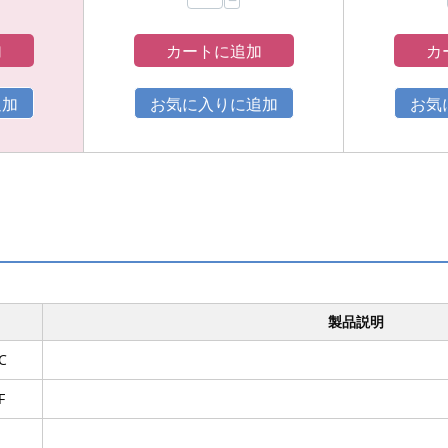
−
加
カートに追加
カ
製品説明
C
F