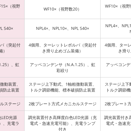
F15×（視野
WF10×（視野
WF10×（視野数20）
NPL4×、NPL1
L S40×
NPL4×、NPL10×、NPL S40×
ルバ（突起付
4個用、ターレットレボルバ（突起付
4個用、ター
備）
き滑り止めゴム装備）
き滑り
.25）、虹
アッベコンデンサ（N.A.1.25）、虹
アッベコンデン
彩絞り
粗微動装置、
ステージ上下動式、1軸粗微動装置、
ステージ上下
損防止装置
トルク調節機能、標本破損防止装置
トルク調節機
カルステージ
2枚プレート方式メカニカルステージ
2枚プレート
LED光源
調光装置付き高輝度白色LED光源（充
調光装置付き高
）、充電ラ
電式・急速充電可能）、充電ランプ
電式・急速充
付き