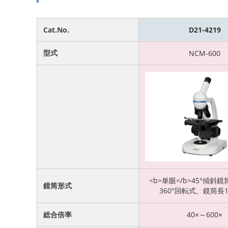
Cat.No.
D21-4219
型式
NCM-600
<b>単眼</b>45°傾斜鏡
鏡筒形式
360°回転式、鏡筒長1
総合倍率
40×～600×