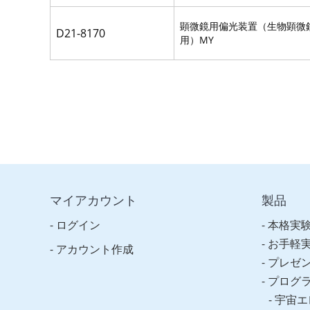
顕微鏡用偏光装置（生物顕微
D21-8170
用）MY
マイアカウント
製品
ログイン
本格実
お手軽
アカウント作成
プレゼ
プログ
宇宙エ