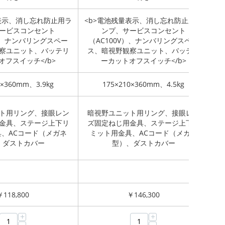
表示、消し忘れ防止用ラ
<b>電池残量表示、消し忘れ防止用ラ
<
ービスコンセント
ンプ、サービスコンセント
V）、ナンバリングスペー
（AC100V）、ナンバリングスペー
察ユニット、バッテリ
ス、暗視野観察ユニット、バッテリ
ス
オフスイッチ</b>
ーカットオフスイッチ</b>
0×360mm、3.9kg
175×210×360mm、4.5kg
ト用リング、接眼レン
暗視野ユニット用リング、接眼レン
暗
金具、ステージ上下リ
ズ固定ねじ用金具、ステージ上下リ
ズ
、ACコード（メガネ
ミット用金具、ACコード（メガネ
、ダストカバー
型）、ダストカバー
￥
118,800
￥
146,300
+
+