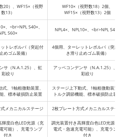
数20）、WF15×（視野
WF10×（視野数18）2個、
数13）
WF15×（視野数13）2個
0×、<br>NPL S40×、
N
NPL4×、NPL10×、<br>NPL S40×
NPL S60×
レットレボルバ（突起付
4個用、ターレットレボルバ（突起付
4
止めゴム装備）
き滑り止めゴム装備）
サ（N.A.1.25）、虹
アッベコンデンサ（N.A.1.25）、虹
ア
彩絞り
彩絞り
動式、1軸粗微動装置、
ステージ上下動式、1軸粗微動装置、
ス
能、標本破損防止装置
トルク調節機能、標本破損防止装置
ト
方式メカニカルステージ
2枚プレート方式メカニカルステージ
2
輝度白色LED光源（充
調光装置付き高輝度白色LED光源（充
調
電可能）、充電ランプ
電式・急速充電可能）、充電ランプ
電
付き
付き