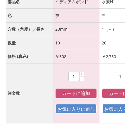
部品名
ミディアムボンド
水素H1
色
灰
白
穴数（角度）／長さ
20mm
1（－）
数量
10
20
価格 (税込)
￥
308
￥
2,750
+
+
−
−
カートに追加
カートに
注文数