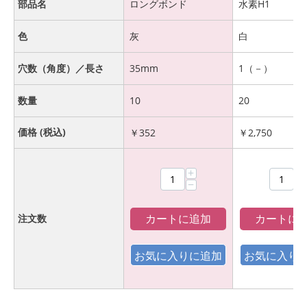
部品名
ロングボンド
水素H1
色
灰
白
穴数（角度）／長さ
35mm
1（－）
数量
10
20
価格 (税込)
￥
352
￥
2,750
+
+
−
−
カートに追加
カートに
注文数