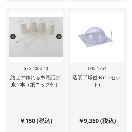
S75-4066-40
H45-1751
結ばず作れる糸電話の
透明半球儀 B (10セッ
糸 2本（紙コップ付）
ト)
￥
150
(税込)
￥
9,350
(税込)